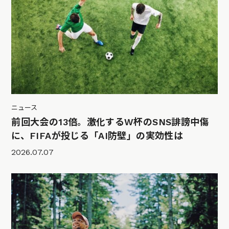
ニュース
前回大会の13倍。激化するW杯のSNS誹謗中傷
に、FIFAが投じる「AI防壁」の実効性は
2026.07.07