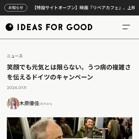
【特設サイトオープン】映画『リペアカフェ』、上映300回の先
お知らせ
ニュース
笑顔でも元気とは限らない。うつ病の複雑さ
を伝えるドイツのキャンペーン
2024.01.11
木原優佳
ykihara