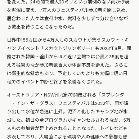
を変えた
。24時間で最大20ミリという前例のない雨が砂漠
を泥沼に変え、7万人のフェスティバル参加者を閉じ込め、
居合わせた人々は食料や水、燃料を少しずつ分け合いなが
ら救出を待つことになったのだ。
世界中155カ国から4万人ものスカウトが集うスカウト・キ
ャンプイベント「スカウトジャンボリー」も2023年8月、開
催された韓国・釜山からほど近い会場では台風と35度を超
える猛暑のなか参加者数百人が体調不良を訴えた。さらに
は衛生的な懸念もあり、予定していたよりも大幅に短い日
程での
イベント中断と終了
を余儀なくされた。
オーストラリア・NSW州北部で開催される「スプレンダ
ー・イン・ザ・グラス」フェスティバルは2022年、雨が降
り出して水位が急速に上昇。泥沼と化したキャンプ地が水
没した。初日の全プログラムがキャンセルされるなか、5万
人もの参加者が足止めされることとなった。トイレなども
水没しており、大腸菌による環境や人の健康への影響も懸