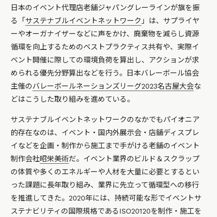
日本のイベント代理店老舗ジャパングレーラインが旗を振
る「
サステナブルイベントネットワーク
」は、サプライヤ
ーやオーガナイザーなどに声をかけ、廃棄物を減らし資源
循環を向上するためのベストプラクティス共有や、実際イ
ベント開催に際しての環境負荷を算出し、アクションが求
められる優先分野算出などを行う。日本バレーボール協会
主催の
バレーボールネーションズリーグ2023名古屋大会
な
どはこうした取り組みを進めている。
サステナブルイベントネットワークのなかでもパイオニア
的存在なのは、イベント・国内外展示会・店舗ディスプレ
イなどを企画・制作から施工まで手がける老舗のイベント
制作会社
昭栄美術
だ。イベント業界のビルド＆スクラップ
の体質や多くのエネルギーや人材を大量に必要とするとい
った課題に長年取り組み、業界に先立って循環型への移行
を推進してきた。2020年には、持続可能な形でイベントサ
ステナビリティの国際規格であるISO20120を制作・施工を