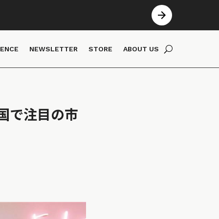
IENCE
NEWSLETTER
STORE
ABOUT US
国で注目の市