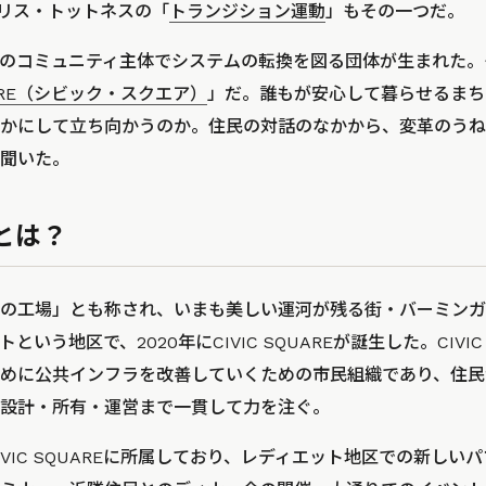
ギリス・トットネスの「
トランジション運動
」もその一つだ。
のコミュニティ主体でシステムの転換を図る団体が生まれた。
QUARE（シビック・スクエア）
」だ。誰もが安心して暮らせるまち
かにして立ち向かうのか。住民の対話のなかから、変革のうねり
を聞いた。
Eとは？
の工場」とも称され、いまも美しい運河が残る街・バーミンガ
いう地区で、2020年にCIVIC SQUAREが誕生した。CIVIC
めに公共インフラを改善していくための市民組織であり、住民
設計・所有・運営まで一貫して力を注ぐ。
IVIC SQUAREに所属しており、レディエット地区での新しい