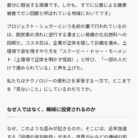
基分に相当する規模です。しかも、すでに公害による健康
被害でガン回廊と呼ばれている地域においてです」
プロジェクト・シュガーという名前の裏で行われているの
は、脱炭素の流れに逆行する凄まじい規模の化石燃料への
回帰だ。コスタ氏は、企業が正体を隠して計画を進め、土
壇場で姿を現すやり方を「スクービー・ドゥー・モーメン
ト（土壇場で正体を明かす怪談）」と呼び、「一部の人だ
けで進められている」と声を上げた。
私たちはテクノロジーの便利さを享受する一方で、どこまで
を「見ないこと」にしているのだろうか。
なぜ人ではなく、機械に投資されるのか
なぜ、このような歪みが起きるのか。そこには、近年加速
する「投資の非対称性」がある。世界がAIなどの機械の知