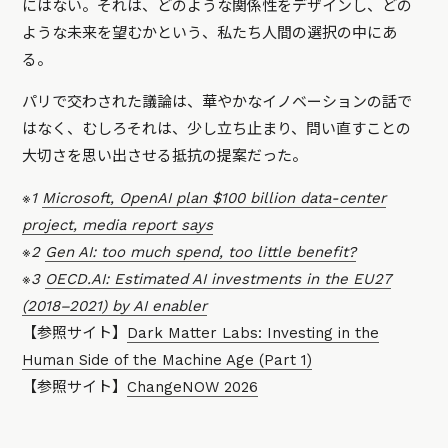
にはない。それは、どのような関係性をデザインし、どの
ような未来を望むかという、私たち人間の選択の中にあ
る。
パリで交わされた議論は、華やかなイノベーションの話で
はなく、むしろそれは、少し立ち止まり、問い直すことの
大切さを思い出させる抵抗の提案だった。
※1
Microsoft, OpenAI plan $100 billion data-center
project, media report says
※2
Gen AI: too much spend, too little benefit?
※3
OECD.AI: Estimated AI investments in the EU27
(2018–2021) by AI enabler
【参照サイト】
Dark Matter Labs: Investing in the
Human Side of the Machine Age (Part 1)
【参照サイト】
ChangeNOW 2026