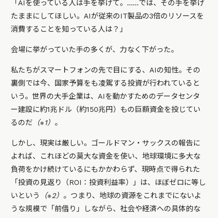
「AIを使っている人は手を挙げて。……では、その手を挙げ
たままにしてほしい。AIが従来のIT製品の3倍のリソースを
消費することを知っている人は？」
会場に挙がっていた手の多くが、力なく下がった。
私たちがスマートフォンの先で目にする、AIの知性。その
裏側では今、国家予算をも凌駕する投資が行われていると
いう。世界の大手企業は、AIを動かすためのデータセンタ
ー建設に約1兆ドル（約150兆円）もの巨額資金を投じてい
るのだ
（※1）
。
しかし、現実は厳しい。ゴールドマン・サックスの報告に
よれば、これほどの莫大な資金を使い、地球環境に多大な
負荷をかけ続けているにもかかわらず、現時点で得られた
「投資の見返り（ROI：投資利益率）」は、ほぼゼロに等し
いという
（※2）
。つまり、地球の資源をこれまでにないよ
うな規模で「前借り」しながら、社会や経済への具体的な