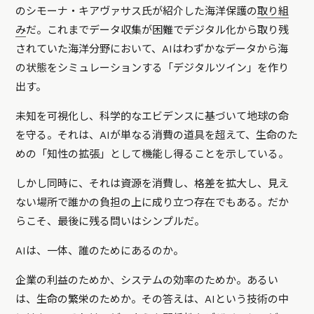
のシモーナ・キアヴァサス氏が紹介した海洋保護の
取り組
み
だ。これまでデータ収集が困難でデジタル化から取り残
されていた海洋分野において、AIはわずかなデータから海
の状態をシミュレーションする「デジタルツイン」を作り
出す。
未知を可視化し、科学的なエビデンスに基づいて地球の命
を守る。それは、AIが単なる消費の道具を超えて、生命のた
めの「知性の拡張」として機能し得ることを示している。
しかし同時に、それは資源を消費し、格差を拡大し、見え
ない場所で誰かの負担の上に成り立つ存在でもある。だか
らこそ、最後に残る問いはシンプルだ。
AIは、一体、誰のためにあるのか。
企業の利益のためか、システムの効率のためか。あるい
は、生命の繁栄のためか。その答えは、AIという技術の中