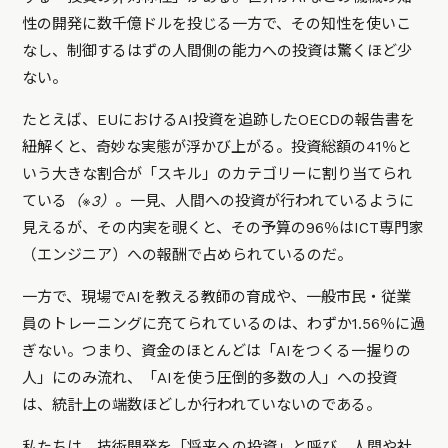
性の開発に数千億ドルを投じる一方で、その知性を使いこ
なし、制御するはずの人間側の能力への投資は驚くほど少
ない。
たとえば、EUにおけるAI投資を追跡したOECDの報告書を
紐解くと、奇妙な実態が浮かび上がる。投資総額の41％と
いう大きな割合が「スキル」のカテゴリーに割り当てられ
ている
（※3）
。一見、人間への投資が行われているように
見えるが、その内実を覗くと、その予算の96％はICT専門家
（エンジニア）への報酬で占められているのだ。
一方で、現場でAIを教える教師の育成や、一般市民・従業
員のトレーニングに充てられているのは、わずか1.56％に過
ぎない。つまり、資金のほとんどは「AIをつくる一握りの
人」にのみ流れ、「AIを使う圧倒的多数の人」への投資
は、統計上の端数ほどしか行われていないのである。
私たちは、技術開発を「将来への投資」と呼び、人間や社