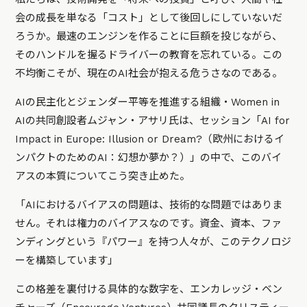
会の成長を単なる「コスト」として後回しにしていないだ
ろうか。最速のエンジンを作ることに巨額を投じながら、
そのハンドルを握るドライバーの教育を忘れている。この
不均衡こそが、現在のAI社会が抱える危うさなのである。
AIの民主化とジェンダー平等を推進する組織・Women in
AIの共同創設者ムジャン・アサリ氏は、セッション「AI for
Impact in Europe: Illusion or Dream?（欧州におけるイ
ンパクトのためのAI：幻想か夢か？）」の中で、このバイ
アスの本質についてこう突き止めた。
「AIにおけるバイアスの問題は、技術的な問題ではありま
せん。それは権力のバイアスなのです。資金、資本、ファ
ンディングという『パワー』を持つ人々が、このテクノロジ
ーを構築しています」
この格差を裏付ける具体的な数字を、エンカレッジ・ベン