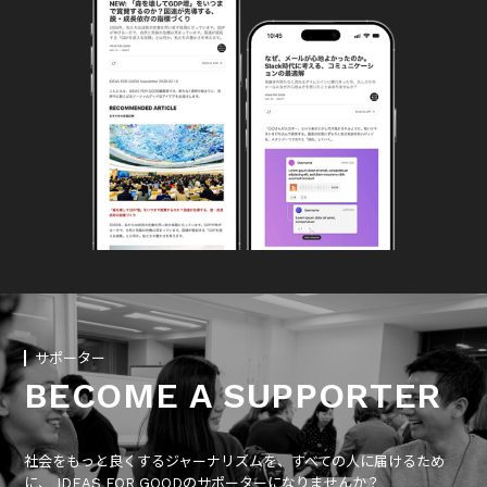
サポーター
BECOME A SUPPORTER
社会をもっと良くするジャーナリズムを、すべての人に届けるため
に、 IDEAS FOR GOODのサポーターになりませんか？