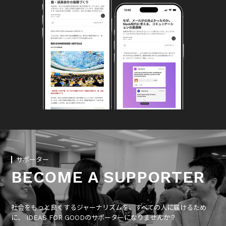
サポーター
BECOME A SUPPORTER
社会をもっと良くするジャーナリズムを、すべての人に届けるため
に、 IDEAS FOR GOODのサポーターになりませんか？