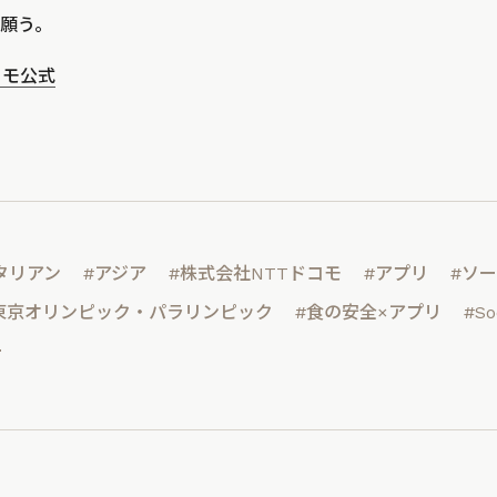
願う。
コモ公式
タリアン
#アジア
#株式会社NTTドコモ
#アプリ
#ソ
東京オリンピック・パラリンピック
#食の安全×アプリ
#So
ー