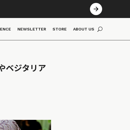
IENCE
NEWSLETTER
STORE
ABOUT US
やベジタリア