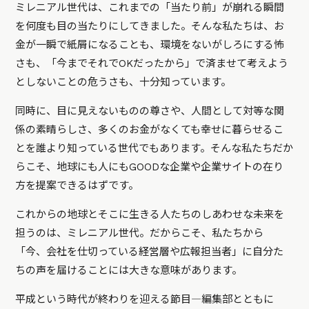
ミレニアル世代は、これまでの「当たり前」が崩れる瞬間
を何度も目の当たりにしてきました。そんな私たちは、お
金が一瞬で紙屑になることも、環境をないがしろにする怖
さも、「今までそれでOKだったから」で済ませて考えよう
としないことの危うさも、十分知っています。
同時に、目に見えないものの尊さや、人間として対等な関
係の素晴らしさ、多くのお金がなくても幸せに暮らせるこ
とを誰より知っている世代でもあります。そんな私たちだか
らこそ、地球にも人にもGOODな企業や企業サイトの在り
方を提案できるはずです。
これからの地球とそこに生きる人たちのしあわせな未来を
担うのは、ミレニアル世代。だからこそ、私たちから
「今、会社を仕切っている経営層や広報担当者」に自分た
ちの声を届けることには大きな意味があります。
平成という時代が終わりを迎える節目―編集部とともに