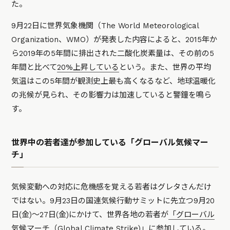
た。
9月22日に世界気象機関（The World Meteorological
Organization、WMO）が発表した内容によると、2015年か
ら2019年の5年間に排出された二酸化炭素量は、その前の5
年間と比べて
20%上昇している
という。また、世界の平均
気温はこの5年間が観測史上最も高くなるなど、地球温暖化
の兆候が見られ、その影響力は加速していると警鐘を鳴ら
す。
世界中の若者達が参加している「グローバル気候マー
チ」
気候変動への対応に危機感を覚える若者はグレタさんだけ
ではない。9月23日の国連気候行動サミットに先立つ9月20
日(金)～27日(金)にかけて、世界各地の若者が
「グローバル
気候マーチ（Global Climate Strike)」
に参加している。