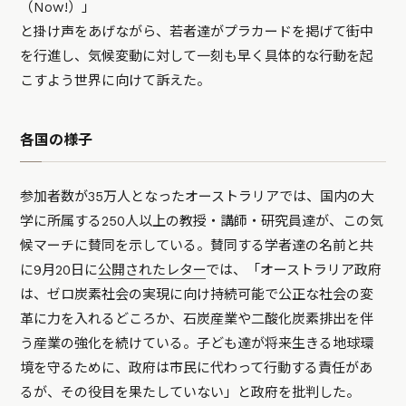
（Now!）」
と掛け声をあげながら、若者達がプラカードを掲げて街中
を行進し、気候変動に対して一刻も早く具体的な行動を起
こすよう世界に向けて訴えた。
各国の様子
参加者数が35万人となったオーストラリアでは、国内の大
学に所属する250人以上の教授・講師・研究員達が、この気
候マーチに賛同を示している。賛同する学者達の名前と共
に9月20日に
公開されたレター
では、「オーストラリア政府
は、ゼロ炭素社会の実現に向け持続可能で公正な社会の変
革に力を入れるどころか、石炭産業や二酸化炭素排出を伴
う産業の強化を続けている。子ども達が将来生きる地球環
境を守るために、政府は市民に代わって行動する責任があ
るが、その役目を果たしていない」と政府を批判した。