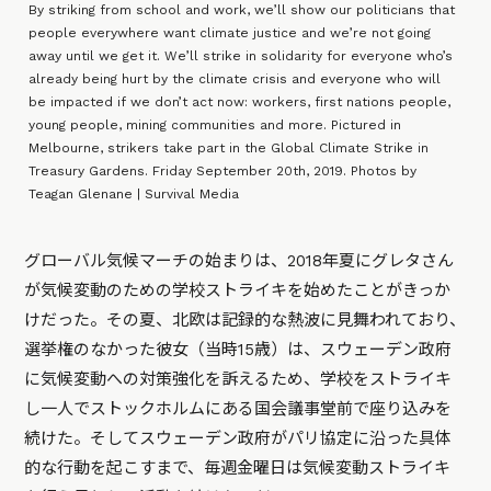
By striking from school and work, we’ll show our politicians that
people everywhere want climate justice and we’re not going
away until we get it. We’ll strike in solidarity for everyone who’s
already being hurt by the climate crisis and everyone who will
be impacted if we don’t act now: workers, first nations people,
young people, mining communities and more. Pictured in
Melbourne, strikers take part in the Global Climate Strike in
Treasury Gardens. Friday September 20th, 2019. Photos by
Teagan Glenane | Survival Media
グローバル気候マーチの始まりは、2018年夏にグレタさん
が気候変動のための学校ストライキを始めたことがきっか
けだった。その夏、北欧は記録的な熱波に見舞われており、
選挙権のなかった彼女（当時15歳）は、スウェーデン政府
に気候変動への対策強化を訴えるため、学校をストライキ
し一人でストックホルムにある国会議事堂前で座り込みを
続けた。そしてスウェーデン政府がパリ協定に沿った具体
的な行動を起こすまで、毎週金曜日は気候変動ストライキ