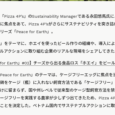
zza 4P’s」のSustainability Managerである永田
焦点をあて、Pizza 4P’sがさらにサステナビリティを突き
「Peace for Earth」。
」をテーマに、ホエイを使ったビール作りの経緯や、導入によ
ルアクションに取り組む企業のリアルな現場をシェアしてきた
eace for Earth」#02】チーズから出る食品ロス「ホエイ」をビー
eace for Earth」のテーマは、ケージフリーエッグに焦
鶏をケージ（檻）に入れない飼育方法である「ケージフリー」
けに留まらず、国や州レベルで従来型のケージ型飼育方法を禁
ジフリーを実践する農家が少しずつ出てきたため、Pizza 4P
ことを決定した。ベトナム国内でサステナブルアクションに取