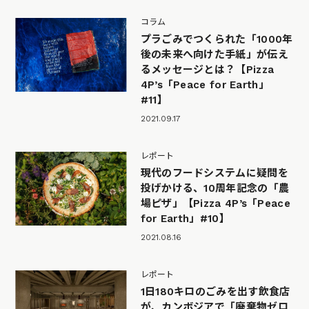
コラム
プラごみでつくられた「1000年
後の未来へ向けた手紙」が伝え
るメッセージとは？【Pizza
4P’s「Peace for Earth」
#11】
2021.09.17
レポート
現代のフードシステムに疑問を
投げかける、10周年記念の「農
場ピザ」【Pizza 4P’s「Peace
for Earth」#10】
2021.08.16
レポート
1日180キロのごみを出す飲食店
が、カンボジアで「廃棄物ゼロ