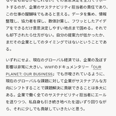
な不安もあるかもしれない。その意思決定を全力でサポー
トするのが、企業のサステナビリティ担当者の責任であり、
この仕事の醍醐味でもあると言える。データを集め、情報
整理し、協力者を探し、数値計算し、フワッとしたアイデ
アをできるだけ意思決定しやすい地点まで固める。それで
も却下されたら仕方がない。自分の提案力が低かったか、
まだその企業としてのタイミングではないということであ
る。
いずれにせよ、現在のグローバル経済では、企業の及ぼす
影響は非常に大きい。WWFのドキュメンタリー「
OUR
PLANET: OUR BUSINESS
」でも示唆されているように、
現在のグローバルな課題に対して企業がサステナブルな方
向にシフトすることで課題解決に貢献できることは多大に
ある。企業で働く全てのサステナビリティ担当者にエール
を送りつつ、私自身も引き続き地べたを這いずり回りなが
ら、それに少しでも貢献していきたいと思う。