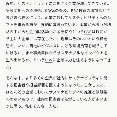
近年、
サステナビリティ
に力を注ぐ企業が増えてきている。
気候変動
への危機感、
SDGs
の普及、
ESG投資
の増加などさ
まざまな要因により、企業に対してサステナビリティへのシ
フトを求める声が世界的に高まっている。本業から稼いだ利
益の中から社会貢献活動へお金を使うという
CSR
は以前か
ら主に大企業には存在したが、近年はそのCSRという枠を
超え、いかに自社のビジネスにおける環境負荷を減らして
いけるか、また事業自体からサステナブルなインパクトを
生み出せるか、という
CSV
に企業は力を注ぐようになってき
た。
そんな中、より多くの企業が社内にサステナビリティに関
する担当者や担当部署を置くようになった。しかし未だ、
ほとんどの企業においてサステナビリティの推進とは馴染
みのないもので、社内の担当者は苦労している人が多いよ
うに思う。私もそんな一人だ。