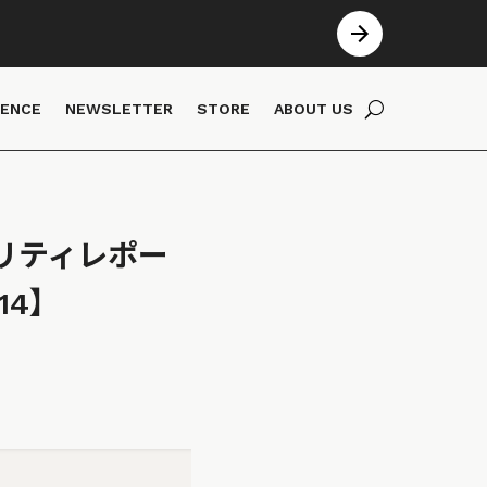
IENCE
NEWSLETTER
STORE
ABOUT US
リティレポー
#14】