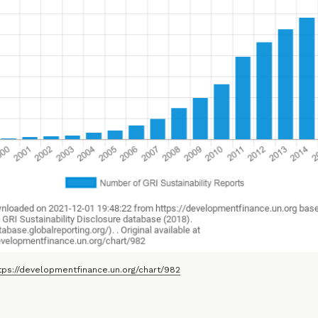
tps://developmentfinance.un.org/chart/982