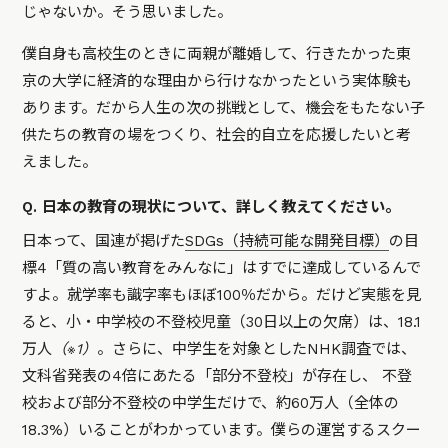
じゃないか。そう思いました。
僕自身も高校生のときに両親が離婚して、行きたかった東
京の大学に経済的な理由から行けなかったという実体験も
あります。だから人生の次の挑戦として、機会をもたない子
供たちの教育の場をつくり、社会的自立を応援したいと考
えました。
Q. 日本の教育の現状について、詳しく教えてください。
日本って、国連が掲げた
SDGs（持続可能な開発目標）
の目
標4「質の高い教育をみんなに」はすでに達成しているんで
すよ。就学率も識字率もほぼ100％だから。だけど実態を見
ると、小・中学校の不登校児童（30日以上の欠席）は、18.1
万人
（※1）
。さらに、中学生を対象としたNHK調査では、
文科省発表の4倍にあたる「部分不登校」が存在し、 不登
校および部分不登校の中学生だけで、約60万人（全体の
18.3%）いることがわかっています。僕らの運営するスクー