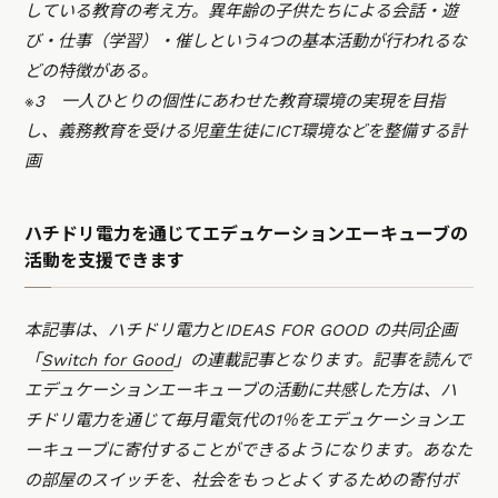
している教育の考え方。異年齢の子供たちによる会話・遊
び・仕事（学習）・催しという4つの基本活動が行われるな
どの特徴がある。
※3 一人ひとりの個性にあわせた教育環境の実現を目指
し、義務教育を受ける児童生徒にICT環境などを整備する計
画
ハチドリ電力を通じてエデュケーションエーキューブの
活動を支援できます
本記事は、ハチドリ電力とIDEAS FOR GOOD の共同企画
「
Switch for Good
」の連載記事となります。記事を読んで
エデュケーションエーキューブの活動に共感した方は、ハ
チドリ電力を通じて毎月電気代の1％をエデュケーションエ
ーキューブに寄付することができるようになります。あなた
の部屋のスイッチを、社会をもっとよくするための寄付ボ