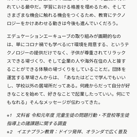
れている最中だ。学習における格差を埋めるため、そして
さまざまな機会に触れる機会をつくるため、教育にテクノ
ロジーをかけあわせる動きは今後も進んでいくだろう。
エデュケーションエーキューブの取り組みが画期的なの
は、単にコロナ禍でも学べるICT環境を用意する、というテ
クノロジーの提供だけでなく、子供が尊重されてリラック
スできる場づくり、そして企業の人や海外在住の人と接す
ることができる体験の場づくりをしていることだ。団体を
運営する草場さんからは、「あなたはどこで学んでもいい
し、学校以外の居場所だってある。何歳からだって自分が好
きなことを始めて、好きなことで起業したっていい。何にで
もなれる」そんなメッセージが伝わってきた。
※1 文科省 令和元年度 児童生徒の問題行動・不登校等生徒
指導上の諸課題に関する調査
※2 イエナプラン教育：ドイツ発祥、オランダで広く普及