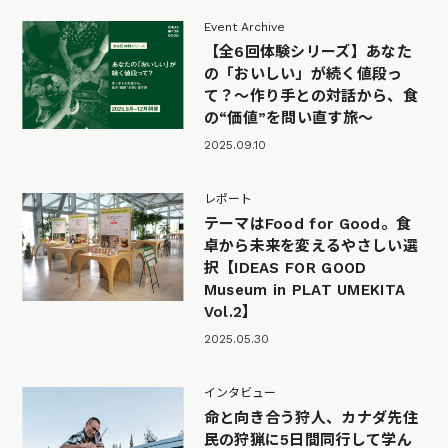
Event Archive
【全6回体験シリーズ】あなた
の「おいしい」が続く値段っ
て？～作り手との対話から、食
の“価値”を問い直す旅～
2025.09.10
レポート
テーマはFood for Good。食
卓から未来を変えるやさしい選
択【IDEAS FOR GOOD
Museum in PLAT UMEKITA
Vol.2】
2025.05.30
インタビュー
命と向き合う狩人、カナダ先住
民の狩猟に5日間同行して学ん