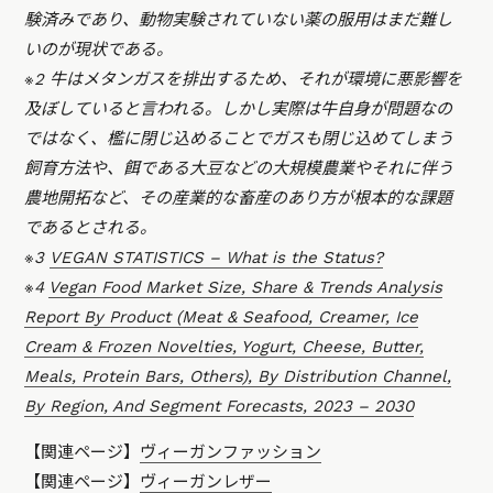
験済みであり、動物実験されていない薬の服用はまだ難し
いのが現状である。
※2 牛はメタンガスを排出するため、それが環境に悪影響を
及ぼしていると言われる。しかし実際は牛自身が問題なの
ではなく、檻に閉じ込めることでガスも閉じ込めてしまう
飼育方法や、餌である大豆などの大規模農業やそれに伴う
農地開拓など、その産業的な畜産のあり方が根本的な課題
であるとされる。
※3
VEGAN STATISTICS – What is the Status?
※4
Vegan Food Market Size, Share & Trends Analysis
Report By Product (Meat & Seafood, Creamer, Ice
Cream & Frozen Novelties, Yogurt, Cheese, Butter,
Meals, Protein Bars, Others), By Distribution Channel,
By Region, And Segment Forecasts, 2023 – 2030
【関連ページ】
ヴィーガンファッション
【関連ページ】
ヴィーガンレザー