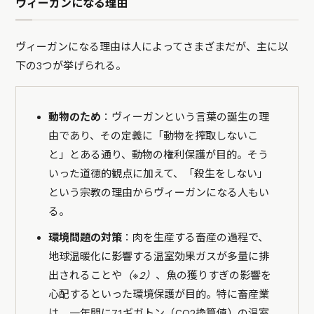
ヴィーガンになる理由
ヴィーガンになる理由は人によってさまざまだが、主に以
下の3つが挙げられる。
動物のため
：ヴィーガンという言葉の誕生の理
由であり、その定義に「動物を搾取しないこ
と」とある通り、動物の権利保護が目的。そう
いった道徳的観点に加えて、「殺生をしない」
という宗教の理由からヴィーガンになる人もい
る。
環境問題の対策
：肉を生産する畜産の過程で、
地球温暖化に影響する温室効果ガスが多量に排
出されることや
（※2）
、魚の獲りすぎの影響を
心配するといった環境保護が目的。特に畜産業
は、一年間に7.1ギガトン（CO2換算値）の温室