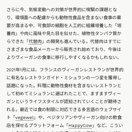
さらに今、気候変動への対策が世界的に喫緊の課題とな
り、環境面への配慮からも動物性食品を含まない食事の需
要が高まる中、可食部の細胞を人工的に組織培養した「培
養肉」や肉に風味や見た目を似せた、植物性タンパク質か
らできた「
代替肉
」の開発も進んでいる。代替肉はすでに
さまざまな食品メーカーから販売され始めており、今後は
よりヴィーガンの食事に移行しやすくなるかもしれない。
2021年1月には、フランスのヴィーガンレストランが世界的
に有名なレストランガイド・ミシュランの一つ星を獲得し
話題になった。料理に動物性食材を含まないレストランと
して初めてミシュランに選ばれたことで、ますますヴィー
ガンというライフスタイルが認知されていくことが期待さ
れる。最近では食の制限に対応できる多言語のウェブサイ
ト「
vegewel
」や、ベジタリアンやヴィーガン向けの飲食
店を探せるプラットフォーム「
HappyCow
」など、こうい