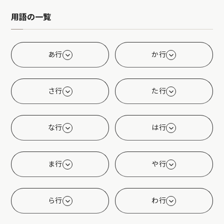
用語の一覧
あ行
か行
さ行
た行
な行
は行
ま行
や行
ら行
わ行