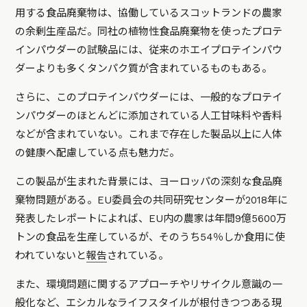
用する食品廃棄物は、協働しているスコットランドの農家
の余剰生産品だ。同社の植物性食品廃棄物を使ったプロテ
インパウダーの試験品には、従来のホエイプロテインパウ
ダーよりも多くタンパク質が含まれているものもある。
さらに、このプロテインパウダーには、一般的なプロテイ
ンパウダーのほとんどに添加されている人工甘味料や香料
などが含まれていない。これまで存在した製品以上に人体
の健康へ配慮している点も魅力だ。
この製品が生まれた背景には、ヨーロッパの深刻な食品廃
棄物問題がある。EU委員会の共同研究センターが2018年に
発表したレポートによれば、EU内の農家は年間9億5600万
トンの食品を生産しているが、そのうち54％しか食用に使
われていないと
報告
されている。
また、環境問題に関するアプローチやリサイクル意識の一
般化など、エシカルなライフスタイルが根付きつつある現