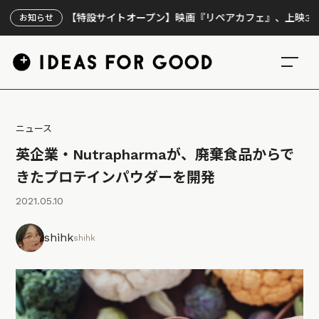
【特設サイトオープン】映画『リペアカフェ』、上映300回の先
お知らせ
ニュース
英企業・Nutrapharmaが、廃棄食品からで
きたプロテインパウダーを開発
2021.05.10
shihk
shihk