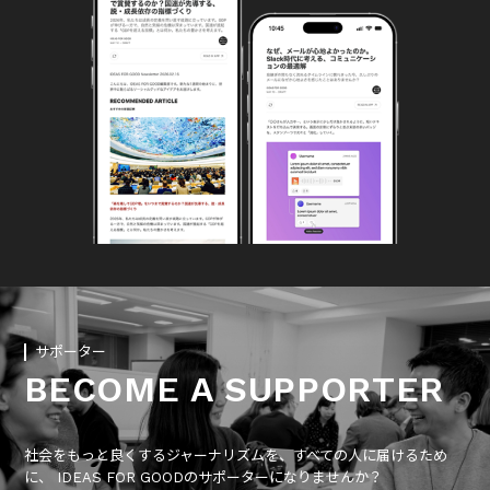
サポーター
BECOME A SUPPORTER
社会をもっと良くするジャーナリズムを、すべての人に届けるため
に、 IDEAS FOR GOODのサポーターになりませんか？