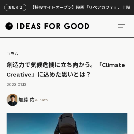
【特設サイトオープン】映画『リペアカフェ』、上映300回の先
お知らせ
コラム
創造力で気候危機に立ち向かう。「Climate
Creative」に込めた思いとは？
2023.01.13
加藤 佑
Yu Kato