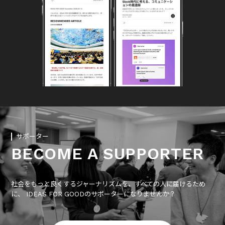
サポーター
BECOME A SUPPORTER
社会をもっと良くするジャーナリズムを、すべての人に届けるため
に、 IDEAS FOR GOODのサポーターになりませんか？