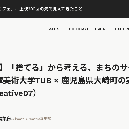
フェ』、上映300回の先で見えてきたこと
LATEST
PODCAST
EVENT
EXPER
催済】「捨てる」から考える、まちの
摩美術大学TUB × 鹿児島県大崎町の
eative07）
ve編集部
Climate Creative編集部