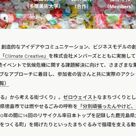
ODでは、創造的なアイデアやコミュニケーション、ビジネスモデル
「Climate Creative」
を株式会社メンバーズとともに実施していま
eでは、連続イベントで気候危機に関する課題解決に向けて、さまざま
ィブなアプローチに着目し、参加者の皆さんと共に実際のアクシ
覧）
る』から考える街づくり」。
ゼロウェイスト
なまちづくりとし
県徳島市では燃やせるごみの呼称を
「分別頑張ったんやけど、
2020年の間に14回のリサイクル率日本トップを記録した鹿児島
をつくる町」を掲げたりといったまちぐるみで循環を支える動