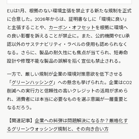
EUは1月、根拠のない環境主張を禁止する新たな規制を正式
に合意した。2026年からは、証明書なしに「環境に良い」
と主張することや、
カーボン・オフセット
を根拠に環境へ
の良い影響を訴えることが禁止に。また、公的機関やEU承
認以外のサステナビリティ・ラベルの使用も認められなく
なる。さらに、製品の耐久性にも焦点が当てられ、短寿命
設計や修理不能な製品の誤解を招く宣伝も禁止される。
一方で、厳しい規制が企業の環境対策意欲を低下させる
「
グリーンハッシング
」への懸念も挙げられた。企業はCO2
削減への実行力と信頼性の高いクレジットの活用が求めら
れ、消費者には本当に必要なものを選ぶ意識が一層重要と
なるだろう。
【関連記事】
企業への糾弾は問題解決になるか？厳格化す
るグリーンウォッシング規制と、その向き合い方