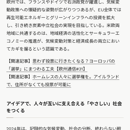
欧州では、フランスやドイツで右派政党が躍進し、気候変
動政策への懐疑的な姿勢が広がりつつあるが、EU全体では
再生可能エネルギーとグリーンインフラへの投資を拡大
し、引き続き炭素中立社会の実現を目指している。米欧両
地域に共通するのは、地域経済の活性化とサーキュラーエ
コノミーの推進が、気候変動対策と経済成長の両立におい
てカギを握るという認識である。
【関連記事】
思わず投票に行きたくなる？ヨーロッパの
「選挙」にまつわる工夫【欧州通信#31】
【関連記事】
ホームレスの人々に選挙権を。アイルランド
で、住所がなくても投票が可能に
アイデアで、人々が互いに支え合える「やさしい」社会
をつくる
2024年は、記録的な気候変動、社会の分断、終わらない戦