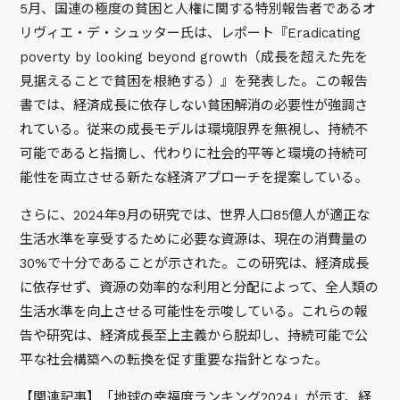
5月、国連の極度の貧困と人権に関する特別報告者であるオ
リヴィエ・デ・シュッター氏は、レポート『Eradicating
poverty by looking beyond growth（成長を超えた先を
見据えることで貧困を根絶する）』を発表した。この報告
書では、経済成長に依存しない貧困解消の必要性が強調さ
れている。従来の成長モデルは環境限界を無視し、持続不
可能であると指摘し、代わりに社会的平等と環境の持続可
能性を両立させる新たな経済アプローチを提案している。
さらに、2024年9月の研究では、世界人口85億人が適正な
生活水準を享受するために必要な資源は、現在の消費量の
30%で十分であることが示された。この研究は、経済成長
に依存せず、資源の効率的な利用と分配によって、全人類の
生活水準を向上させる可能性を示唆している。これらの報
告や研究は、経済成長至上主義から脱却し、持続可能で公
平な社会構築への転換を促す重要な指針となった。
【関連記事】
「地球の幸福度ランキング2024」が示す、経