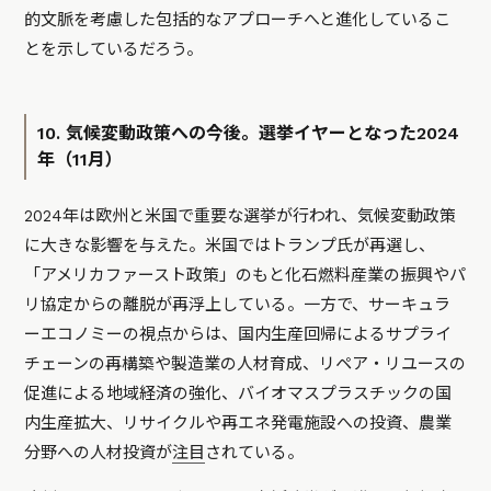
的文脈を考慮した包括的なアプローチへと進化しているこ
とを示しているだろう。
10. 気候変動政策への今後。選挙イヤーとなった2024
年（11月）
2024年は欧州と米国で重要な選挙が行われ、気候変動政策
に大きな影響を与えた。米国ではトランプ氏が再選し、
「アメリカファースト政策」のもと化石燃料産業の振興やパ
リ協定からの離脱が再浮上している。一方で、サーキュラ
ーエコノミーの視点からは、国内生産回帰によるサプライ
チェーンの再構築や製造業の人材育成、リペア・リユースの
促進による地域経済の強化、バイオマスプラスチックの国
内生産拡大、リサイクルや再エネ発電施設への投資、農業
分野への人材投資が
注目
されている。