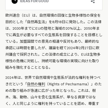
欧州連合（EU）は、自然環境の回復と生物多様性の保全を
目的とした「自然再生法」を8月18日に発効した。この法律
は、2030年までにEUの陸地と海域の20%以上、2050年ま
でに再生が必要なすべての生態系を回復することを目標とし
ている。加盟国間での意見の相違や反対もあり、最終的な
承認には時間を要したが、議論を経て2024年2月27日に欧
州議会で採択された。この法律の成立により、EUは生物多
様性の危機に対処し、持続可能な環境の実現に向けた取り
組みを強化することとなる。
2024年は、世界で自然環境や生態系が法的な権利を持つべ
きだという「
自然の権利
（Rights of Pechamama）」のた
めの取り組みが急速に広がった年となった。これは、樹
木、海、動物、山々を含む生態系が、単なる資源ではな
く、人と同じように権利を持っていることを認め、尊重す