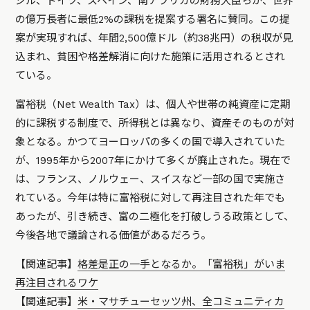
ジル、ドイツ、スペイン、南アフリカの財務大臣らが、世界
の億万長者に最低2%の課税を提案する署名に賛同。この提
案が実現すれば、年間2,500億ドル（約38兆円）の税収が見
込まれ、貧困や格差解消に向けた施策に活用されるとされ
ている。
富裕税（Net Wealth Tax）は、個人や世帯の純資産に定期
的に課税する制度で、所得税とは異なり、資産そのものが対
象となる。かつてヨーロッパの多くの国で導入されていた
が、1995年から2007年にかけて多くが廃止された。現在で
は、フランス、ノルウェー、スイスなど一部の国で実施さ
れている。今年は特に富裕税に対して再注目された年でも
あったが、引き続き、富の二極化を打破しうる政策として、
今後各地で議論される価値があるだろう。
【関連記事】
格差是正の一手となるか。「富裕税」がいま
再注目されるワケ
【関連記事】
米・マサチューセッツ州、全コミュニティカ