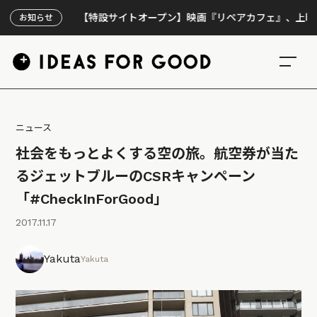
【特設サイトオープン】映画『リペアカフェ』、上映300回の
お知らせ
ニュース
社会をもっとよくする空の旅。航空券が当た
るジェットブルーのCSRキャンペーン
「#CheckInForGood」
2017.11.17
Yakuta
Yakuta