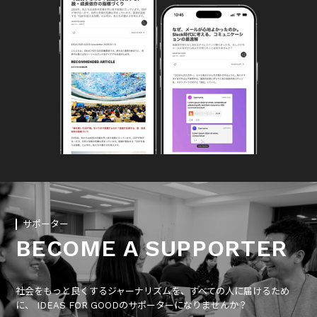
サポーター
BECOME A SUPPORTER
社会をもっと良くするジャーナリズムを、すべての人に届けるため
に、 IDEAS FOR GOODのサポーターになりませんか？