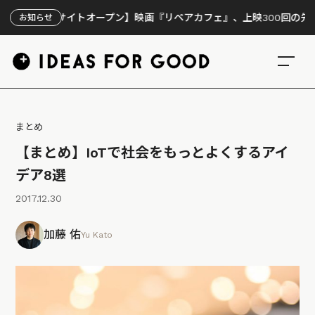
設サイトオープン】映画『リペアカフェ』、上映300回の先で見えてき
お知らせ
まとめ
【まとめ】IoTで社会をもっとよくするアイ
デア8選
2017.12.30
加藤 佑
Yu Kato