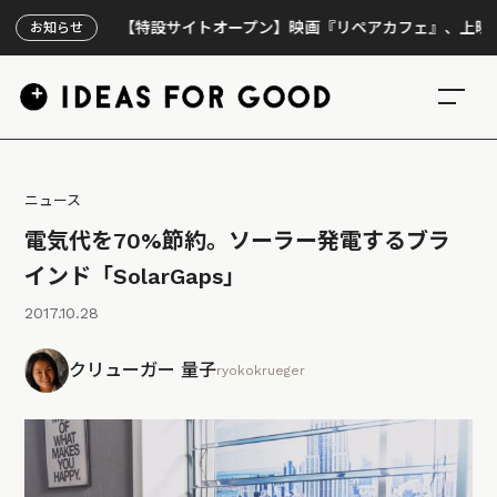
【特設サイトオープン】映画『リペアカフェ』、上映300回の先
お知らせ
ニュース
電気代を70%節約。ソーラー発電するブラ
インド「SolarGaps」
2017.10.28
クリューガー 量子
ryokokrueger