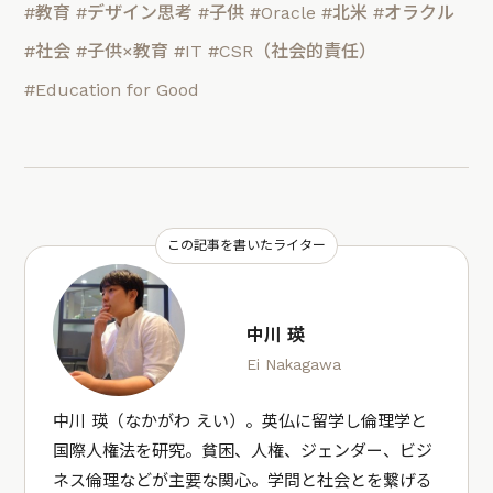
#教育
#デザイン思考
#子供
#Oracle
#北米
#オラクル
#社会
#子供×教育
#IT
#CSR（社会的責任）
#Education for Good
この記事を書いたライター
中川 瑛
Ei Nakagawa
中川 瑛（なかがわ えい）。英仏に留学し倫理学と
国際人権法を研究。貧困、人権、ジェンダー、ビジ
ネス倫理などが主要な関心。学問と社会とを繋げる