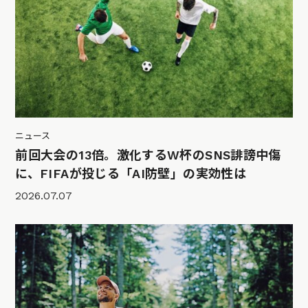
ニュース
前回大会の13倍。激化するW杯のSNS誹謗中傷
に、FIFAが投じる「AI防壁」の実効性は
2026.07.07