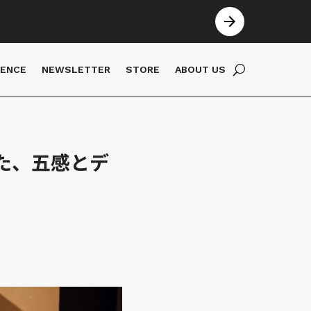
IENCE
NEWSLETTER
STORE
ABOUT US
た、五感とデ