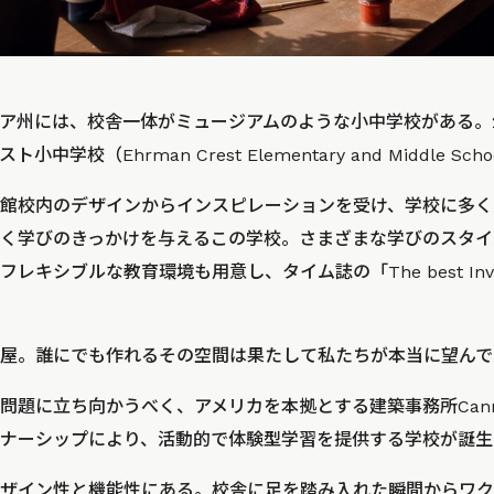
ア州には、校舎一体がミュージアムのような小中学校がある。2
学校（Ehrman Crest Elementary and Middle Sch
館校内のデザインからインスピレーションを受け、学校に多く
く学びのきっかけを与えるこの学校。さまざまな学びのスタイ
シブルな教育環境も用意し、タイム誌の「The best Inventi
屋。誰にでも作れるその空間は果たして私たちが本当に望んで
題に立ち向かうべく、アメリカを本拠とする建築事務所Cannon
ナーシップにより、活動的で体験型学習を提供する学校が誕生
ザイン性と機能性にある。校舎に足を踏み入れた瞬間からワク