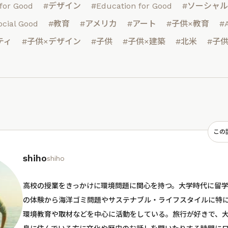
for Good
#デザイン
#Education for Good
#ソーシャ
ocial Good
#教育
#アメリカ
#アート
#子供×教育
#A
ティ
#子供×デザイン
#子供
#子供×建築
#北米
#子
この
shiho
shiho
高校の授業をきっかけに環境問題に関心を持つ。大学時代に留
の体験から海洋ゴミ問題やサステナブル・ライフスタイルに特に
環境教育や取材などを中心に活動をしている。旅行が好きで、