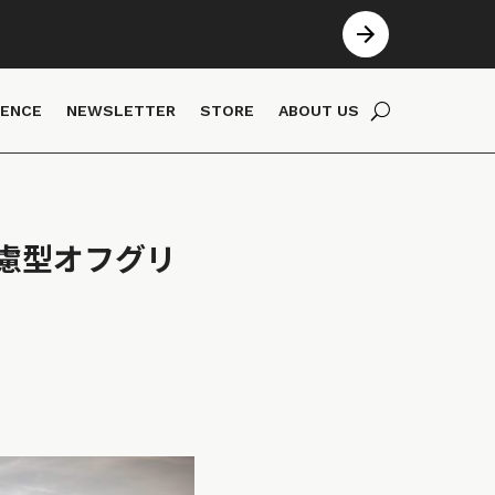
IENCE
NEWSLETTER
STORE
ABOUT US
慮型オフグリ