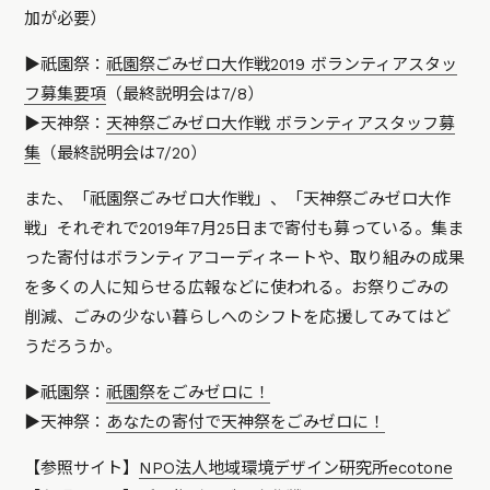
加が必要）
▶祇園祭：
祇園祭ごみゼロ大作戦2019 ボランティアスタッ
フ募集要項
（最終説明会は7/8）
▶天神祭：
天神祭ごみゼロ大作戦 ボランティアスタッフ募
集
（最終説明会は7/20）
また、「祇園祭ごみゼロ大作戦」、「天神祭ごみゼロ大作
戦」それぞれで2019年7月25日まで寄付も募っている。集ま
った寄付はボランティアコーディネートや、取り組みの成果
を多くの人に知らせる広報などに使われる。お祭りごみの
削減、ごみの少ない暮らしへのシフトを応援してみてはど
うだろうか。
▶祇園祭：
祇園祭をごみゼロに！
▶天神祭：
あなたの寄付で天神祭をごみゼロに！
【参照サイト】
NPO法人地域環境デザイン研究所ecotone