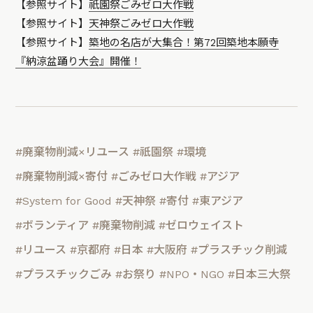
【参照サイト】
祇園祭ごみゼロ大作戦
【参照サイト】
天神祭ごみゼロ大作戦
【参照サイト】
築地の名店が大集合！第72回築地本願寺
『納涼盆踊り大会』開催！
#廃棄物削減×リユース
#祇園祭
#環境
#廃棄物削減×寄付
#ごみゼロ大作戦
#アジア
#System for Good
#天神祭
#寄付
#東アジア
#ボランティア
#廃棄物削減
#ゼロウェイスト
#リユース
#京都府
#日本
#大阪府
#プラスチック削減
#プラスチックごみ
#お祭り
#NPO・NGO
#日本三大祭