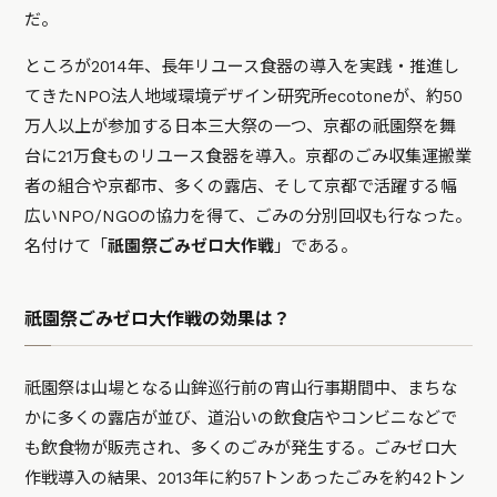
だ。
ところが2014年、長年リユース食器の導入を実践・推進し
てきたNPO法人地域環境デザイン研究所ecotoneが、約50
万人以上が参加する日本三大祭の一つ、京都の祇園祭を舞
台に21万食ものリユース食器を導入。京都のごみ収集運搬業
者の組合や京都市、多くの露店、そして京都で活躍する幅
広いNPO/NGOの協力を得て、ごみの分別回収も行なった。
名付けて「
祇園祭ごみゼロ大作戦
」である。
祇園祭ごみゼロ大作戦の効果は？
祇園祭は山場となる山鉾巡行前の宵山行事期間中、まちな
かに多くの露店が並び、道沿いの飲食店やコンビニなどで
も飲食物が販売され、多くのごみが発生する。ごみゼロ大
作戦導入の結果、2013年に約57トンあったごみを約42トン