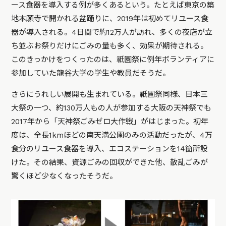
ース食器を導入する例が多くあるという。たとえば東京の築
地本願寺で開かれる盆踊りに、2019年は初めてリユース食
器が導入される。4日間で約12万人が訪れ、多くの夜店が立
ち並ぶお祭りだけにごみの量も多く、効果が期待される。
このきっかけをつくったのは、祇園祭に例年ボランティアに
参加していた龍谷大学の学生や教員だそうだ。
さらにうれしい展開も生まれている。祇園祭同様、日本三
大祭の一つ、約130万人もの人が参加する大阪の天神祭でも
2017年から「天神祭ごみゼロ大作戦」がはじまった。初年
度は、全長1kmほどの南天満公園のみの活動だったが、4万
食分のリユース食器を導入、エコステーションを14箇所設
けた。その結果、資源ごみの回収ができた他、散乱ごみが
驚くほど少なくなったそうだ。