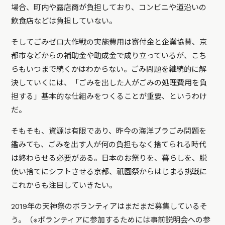
場合、町内や露店商が負担しており、コンビニや道沿いの
飲食店などは負担していない。
そしてごみゼロ大作戦の実施費用は寄付金と企業協賛、京
都市などからの補助金や助成金で成り立っているが、こち
らもいつまで続くかはわからない。ごみ問題を継続的に解
決していくには、「ごみを出した人がごみの処理費用を負
担する」基本的な仕組みをつくることが重要、というわけ
だ。
そもそも、資源は有限であり、昨今の海洋プラごみ問題を
鑑みても、ごみを出す人が何の負担もなく捨てられる時代
は終わらせる必要がある。日本のお祭りを、暮らしを、脱
使い捨てにシフトさせる京都、祇園祭からはじまる挑戦に
これからも注目していきたい。
2019年の天神祭のボランティアはまだまだ募集しているそ
う。（※ボランティアに参加するためには事前説明会への参