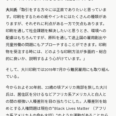
大川氏
「取引をする方々には正直でありたいと思っていま
す。印刷をするための紙やインキにはたくさんの種類があ
りますが、それぞれに利点がある一方で欠点もあります。
印刷を通して社会課題を解決したいと思うとき、環境への
配慮はもちろんですが、原料を通して途上国の雇用創出や
児童労働の問題にもアプローチすることができます。印刷
物を受注する時には、どのような印刷方法が多面的・総合
的に良いか、説明するよう心がけています。」
そして、大川印刷では2019年7月から難民雇用にも取り組ん
でいる。
今からおよそ30年前、22歳の頃アメリカ南部を旅した大川
氏は、居住区を分けるなどアフリカ系アメリカ人と白人と
の間の根強い人種差別を目の当たりにした。人種差別を始
めとする人権問題は現在の”Black Lives Matter （アフリ
カ系アメリカ人の命も大切）”のような運動があることから