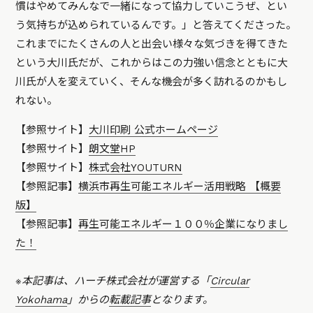
慣はやめてみんなで一緒になって協力していこうぜ、とい
う気持ちが込められているんです。」と答えてくださった。
これまでにたくさんの人と出会い様々な気づきを得てきた
という大川氏だが、これからはこの力強い信念とともに大
川氏が人を変えていく、そんな機会が多く訪れるのかもし
れない。
【参照サイト】
大川印刷 公式ホームページ
【参照サイト】
朗文堂HP
【参照サイト】
株式会社YOUTURN
【参照記事】
横浜市再生可能エネルギー活用戦略 【概要
版】
【参照記事】
再生可能エネルギー１００％企業になりまし
た！
※本記事は、ハーチ株式会社が運営する「
Circular
Yokohama
」からの
転載記事
となります。