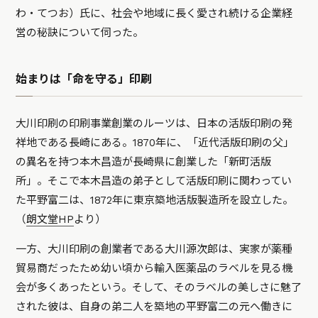
わ・てつお）氏に、社会や地域に長く愛され続ける企業経
営の秘訣について伺った。
始まりは「命を守る」印刷
大川印刷の印刷事業創業のルーツは、日本の活版印刷の発
祥地である長崎にある。1870年に、「近代活版印刷の父」
の異名を持つ本木昌造が長崎県に創業した「新町活版
所」。そこで本木昌造の弟子として活版印刷に関わってい
た平野富二は、1872年に東京築地活版製造所を設立した。
（
朗文堂HP
より）
一方、大川印刷の創業者である大川源次郎は、実家が薬種
貿易商だったため幼い頃から輸入医薬品のラベルを見る機
会が多くあったという。そして、そのラベルの美しさに魅了
された彼は、自身の弟二人を築地の平野富二の元へ働きに