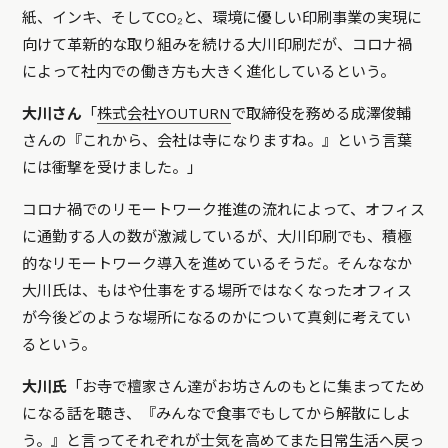
紙、インキ、そしてCO₂と、環境に優しい印刷事業の実現に
向けて革新的な取り組みを続ける大川印刷だが、コロナ禍
によって社内での働き方も大きく進化しているという。
大川さん
「
株式会社YOUTURN
で取締役を務める成澤俊輔
さんの『これから、会社は寺になりますね。』という言葉
には衝撃を受けました。」
コロナ禍でのリモートワーク推進の流れによって、オフィス
に通勤する人の数が激減しているが、大川印刷でも、積極
的なリモートワーク導入を進めているそうだ。そんななか
大川氏は、もはや仕事をする場所ではなくなったオフィス
が今後どのような場所になるのかについて真剣に考えてい
るという。
大川氏
「お寺で檀家さん達がお坊さんのもとに集まってため
になる話を聴き、『みんなで食事でもしてから解散にしよ
う。』と言ってそれぞれが士気を高めてまた日常生活へ戻っ