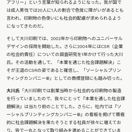
アフリー」という言葉が知られるようになった。我が国で
は成人男性では20人に1人の割合で色覚に障がいがあるとも
言われ、印刷物の色使いにも社会的配慮が求められるよう
になってきたのだ。
そして大川印刷では、2002年から印刷物へのユニバーサル
デザインの採用を開始した。さらに2004年にはCSR（企業
の社会的責任）についての調査研究を1年かけて行った大川
氏。その活動を通して、「本業を通じた社会課題解決」こ
そが王道のCSRの姿であると確信し、「ソーシャルプリン
ティングカンパニー®︎」としての商標登録にも踏み切った。
大川氏
「大川印刷では創業当時から社会的な印刷物の製造
を行っていましたので、我々にとって『本業を通した社会課
題解決』は当たり前のことでした。さらに、社内では『ソ
ーシャルプリンティングカンパニー®︎』の看板を掲げて積極
的に社会課題解決を果たそうとする社員が徐々に増えてお
り、皆で一丸となって取り組みを進めることができていま