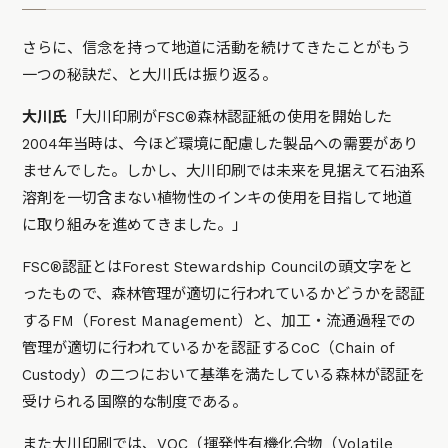
さらに、信念を持って地道に活動を続けてきたことがもう
一つの秘訣だ、と大川氏は振り返る。
大川氏
「大川印刷がFSC®︎森林認証紙の使用を開始した
2004年当時は、今ほど環境に配慮した製品への需要があり
ませんでした。しかし、大川印刷では未来を見据えて石油系
溶剤を一切含まない植物性のインキの使用を目指して地道
に取り組みを進めてきました。」
FSC®︎認証とはForest Stewardship Councilの頭文字をと
ったもので、森林管理が適切に行われているかどうかを認証
するFM（Forest Management）と、加工・流通過程での
管理が適切に行われているかを認証するCoC（Chain of
Custody）の二つにおいて基準を満たしている森林が認証を
受けられる国際的な制度である。
また大川印刷では、VOC（揮発性有機化合物（Volatile