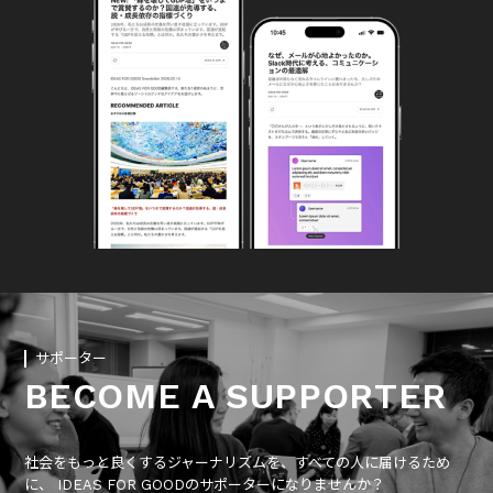
サポーター
BECOME A SUPPORTER
社会をもっと良くするジャーナリズムを、すべての人に届けるため
に、 IDEAS FOR GOODのサポーターになりませんか？