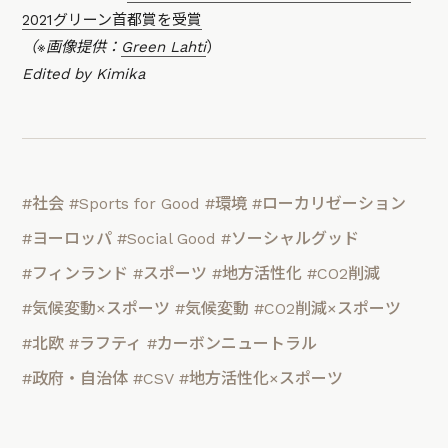
2021グリーン首都賞を受賞
（※画像提供：
Green Lahti
）
Edited by Kimika
#社会
#Sports for Good
#環境
#ローカリゼーション
#ヨーロッパ
#Social Good
#ソーシャルグッド
#フィンランド
#スポーツ
#地方活性化
#CO2削減
#気候変動×スポーツ
#気候変動
#CO2削減×スポーツ
#北欧
#ラフティ
#カーボンニュートラル
#政府・自治体
#CSV
#地方活性化×スポーツ