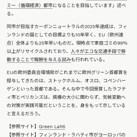
ミー（循環経済）都市
になることを目指しています」述べ
る。
同市が目指すカーボンニュートラルの2025年達成は、フィ
ンランドの国としての目標よりも10年早く、EU（欧州連
合）全体よりも25年早いものだ。現時点で家庭ゴミの99％
以上がリサイクルされており、
人々がエコな交通手段で移
動することで報酬を与える試み
も行われている。
EUの欧州委員会環境局がこれまでに欧州グリーン首都賞を
授与してきたのは、ストックホルム、オスロ、コペンハー
ゲンといった首都である。そんな中で今回受賞したラフテ
ィ市とペリカンズは、規模の大小に関わらず、気候変動へ
の対策が実践可能だということを、身をもって示している
と言えるだろう。
【参照サイト】
Green Lahti
【参照サイト】
フィンランド・ラハティ市がヨーロッパの