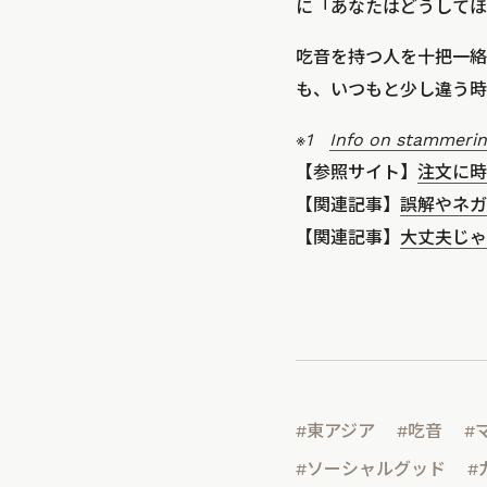
に「あなたはどうしてほ
吃音を持つ人を十把一絡
も、いつもと少し違う時
※1
Info on stammeri
【参照サイト】
注文に時
【関連記事】
誤解やネガ
【関連記事】
大丈夫じゃ
#東アジア
#吃音
#
#ソーシャルグッド
#