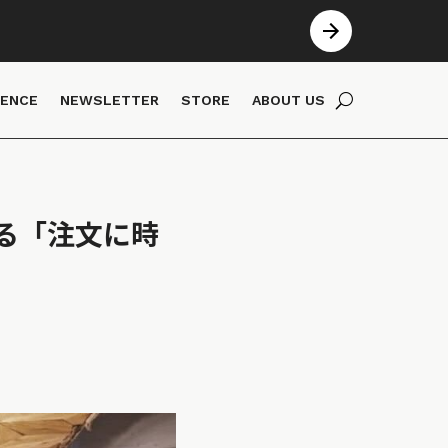
IENCE
NEWSLETTER
STORE
ABOUT US
る「注文に時