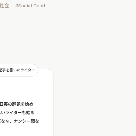
社会
#Social Good
記事を書いたライター
ら日英の翻訳を始め
思いライターも始め
ばなな、ナンシー関な