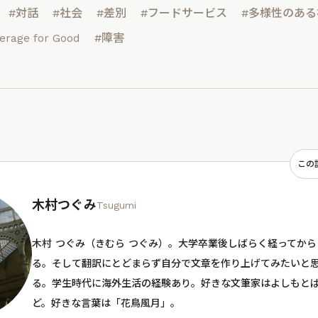
#対話
#社会
#差別
#フードサービス
#多様性のある
erage for Good
#障害
この
木村つぐみ
Tsugumi
木村 つぐみ（きむら つぐみ）。大学卒業後しばらく経ってか
る。そして翻訳にとどまらず自分で文章を作り上げてみたいと
る。学生時代に海外生活の経験あり。好きな文筆家はよしもと
ど。好きな言葉は「花鳥風月」。