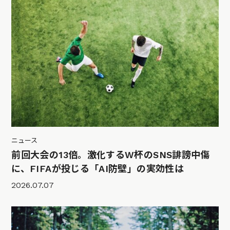
ニュース
前回大会の13倍。激化するW杯のSNS誹謗中傷
に、FIFAが投じる「AI防壁」の実効性は
2026.07.07