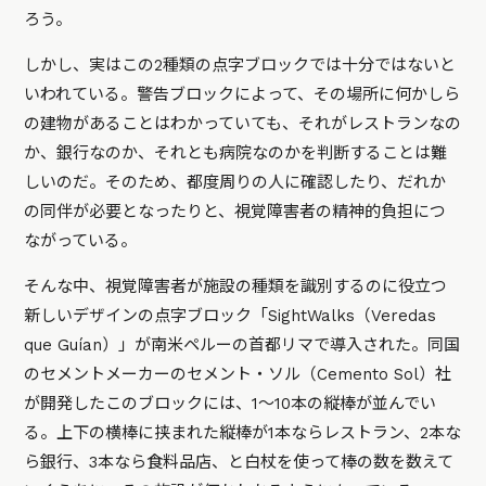
ろう。
しかし、実はこの2種類の点字ブロックでは十分ではないと
いわれている。警告ブロックによって、その場所に何かしら
の建物があることはわかっていても、それがレストランなの
か、銀行なのか、それとも病院なのかを判断することは難
しいのだ。そのため、都度周りの人に確認したり、だれか
の同伴が必要となったりと、視覚障害者の精神的負担につ
ながっている。
そんな中、視覚障害者が施設の種類を識別するのに役立つ
新しいデザインの点字ブロック「SightWalks（Veredas
que Guían）」が南米ペルーの首都リマで導入された。同国
のセメントメーカーのセメント・ソル（Cemento Sol）社
が開発したこのブロックには、1～10本の縦棒が並んでい
る。上下の横棒に挟まれた縦棒が1本ならレストラン、2本な
ら銀行、3本なら食料品店、と白杖を使って棒の数を数えて