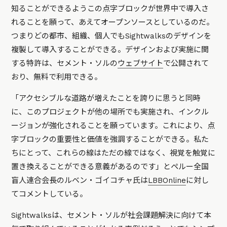
知ることができるようこの点字ブロックが世界中で導入さ
れることを願って、あえてオープンソースとしているのだ。
つまりどの都市、組織、個人でもSightwalksのデザインを
複製して導入することができる。デザインおよび実施に関
する特許は、セメント・ソルの
ウェブサイト
で公開されて
おり、無料で利用できる。
「アクセシブルな道路が増えたことを誇りに思うと同時
に、このプロジェクトが他の場所でも実施され、インクル
ージョンが強化されることを願っています。これにより、点
字ブロックの重要性と価値を強調することができる。私た
ちにとって、これらの線はただの線ではなく、視覚を触覚に
置き換えることができる意義があるのです」
とペルー全国
盲人連合会長のルベン・ゴイコチャ氏は
LBBOnline
に対し
てコメントしている。
Sightwalksは、セメント・ソルが社会課題解決に向けて本