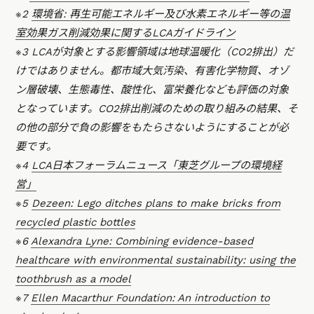
※2
環境省: 再生可能エネルギー及び水素エネルギー等の温
室効果ガス削減効果に関するLCAガイドライン
※3 LCAが対象とする影響領域は地球温暖化（CO2排出）だ
けではありません。都市域大気汚染、有害化学物質、オゾ
ン層破壊、生態毒性、酸性化、富栄養化なども評価の対象
となっています。CO2排出削減のための取り組みの結果、そ
の他の部分で負の影響をもたらさないようにすることが必
要です。
※4
LCA日本フォーラムニュース「東芝グループの環境経
営」
※5
Dezeen: Lego ditches plans to make bricks from
recycled plastic bottles
※6
Alexandra Lyne: Combining evidence-based
healthcare with environmental sustainability: using the
toothbrush as a model
※7
Ellen Macarthur Foundation: An introduction to