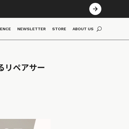
IENCE
NEWSLETTER
STORE
ABOUT US
るリペアサー