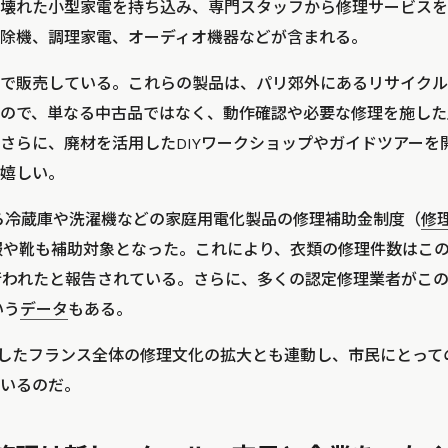
壊れた小型家電を持ち込み、専門スタッフから修理サービスを
除機、調理家電、オーディオ機器などが含まれる。
で販売している。これらの製品は、パリ郊外にあるリサイクル
ので、単なる中古品ではなく、動作確認や必要な修理を施した
さらに、廃材を活用したDIYワークショップやガイドツアーを
嬉しい。
から冷蔵庫や洗濯機などの家庭用電化製品の修理補助金制度（
修
は洋服や靴も補助対象となった。これにより、衣類の修理件数はこの
行われたと報告されている。さらに、多くの認定修理業者がこ
いう
データ
もある。
oは、こうしたフランス全体の修理文化の拡大とも連動し、市民にと
いるのだ。