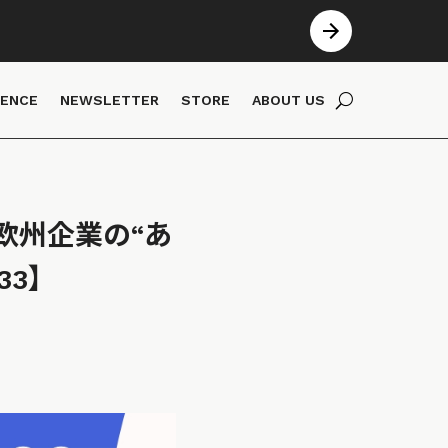
IENCE
NEWSLETTER
STORE
ABOUT US
欧州企業の“あ
33】