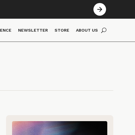
IENCE
NEWSLETTER
STORE
ABOUT US