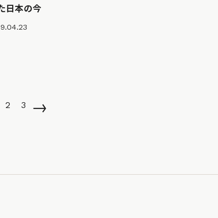
た日本の今
9.04.23
→
2
3