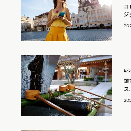
コ
ジ
202
Exp
鎮
ス
20