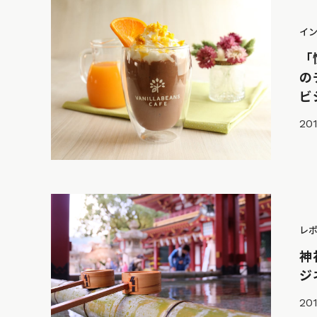
イ
「
の
ビ
201
レ
神
ジ
201