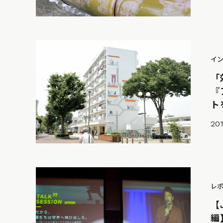
イ
「
『
ト
201
レ
【
編