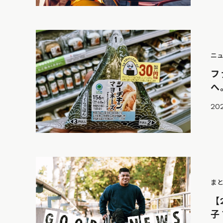
ニ
フ
へ
202
ま
【
子