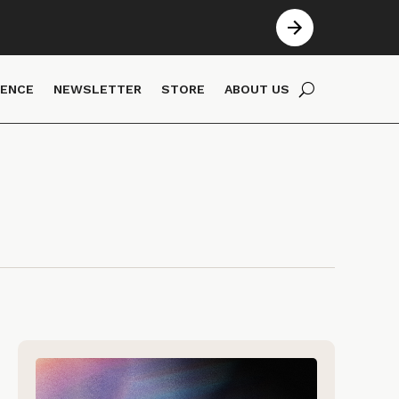
IENCE
NEWSLETTER
STORE
ABOUT US