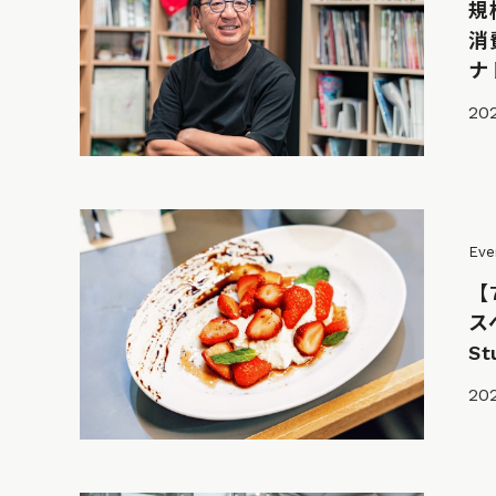
規
消
ナ
20
Eve
【
ス
St
202