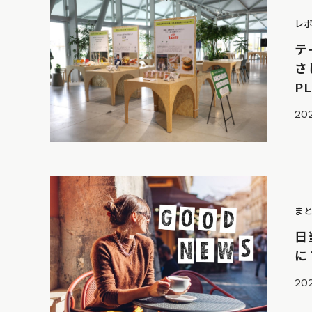
レ
テ
さ
PL
20
ま
日
に
202