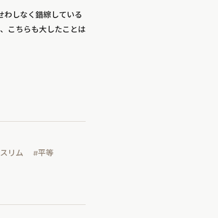
せわしなく錯綜している
、こちらも大したことは
ムスリム
#平等