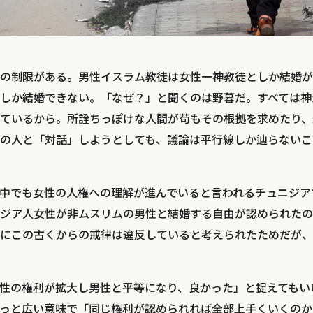
の制限がある。男性イスラム教徒は女性一神教徒としか結婚が
しか結婚できない。「なぜ？」と聞くのは野暮だ。すべては神
ているから。所詮ちっぽけな人間が苟もその根拠を求めたり、
の人と「対話」しようとしても、議論は平行線しか辿らないこ
中でも女性の人権への理解が進んでいると言われるチュニジア
ジア人女性が非ムスリムの男性と結婚する自由が認められたのだ
にこの古くからの戒律は違反していると考えられたためだが、
性の権利が拡大し男性と平等になり、良かった」と捉えてもい
っと広い意味で「同じ権利が認められれば全部上手くいくのか