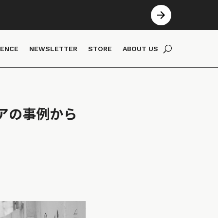
IENCE
NEWSLETTER
STORE
ABOUT US
アの事例から