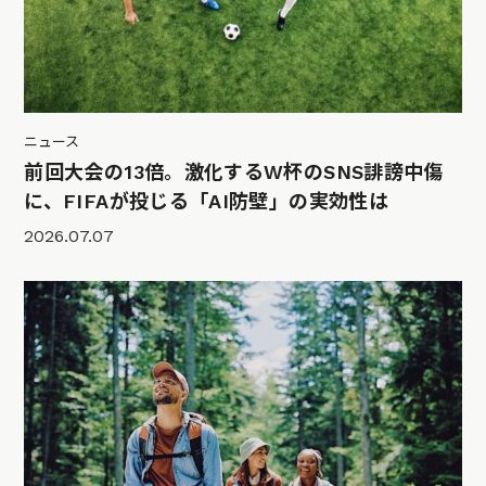
ニュース
前回大会の13倍。激化するW杯のSNS誹謗中傷
に、FIFAが投じる「AI防壁」の実効性は
2026.07.07