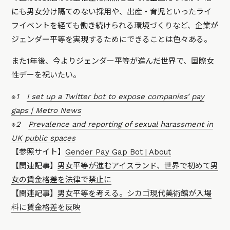
にも男女分け隔てのない採用や、出産・育児といったライ
フイベントを経ても働き続けられる環境づくりなど、企業が
ジェンダー平等を実現するためにできることは色々ある。
また1年後、今よりジェンダー平等が進んだ世界で、国際女
性デーを祝いたい。
※1
I set up a Twitter bot to expose companies’ pay
gaps | Metro News
※2
Prevalence and reporting of sexual harassment in
UK public spaces
【参照サイト】
Gender Pay Gap Bot | About
【関連記事】
男女平等が進むアイスランド、世界で初めて男
女の賃金格差を法律で禁止に
【関連記事】
男女平等を考える。シカゴ現代美術館が入場
料に賃金格差を反映