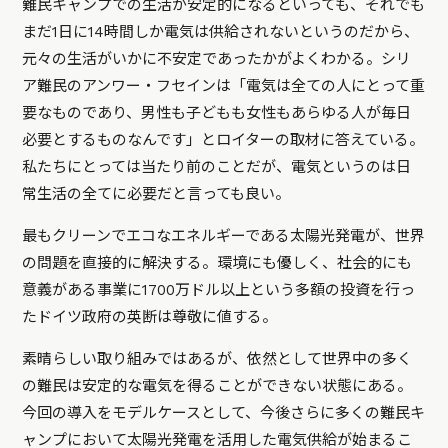
難民キャンプでの生活が安定的になるといっても、それでも
まだ1日に14時間しか電気は供給されないというのだから、
元々の生活がいかに不安定であったかがよくわかる。シリ
ア難民のアンワー・フセインは「電気は全ての人にとって重
要なものであり、男性も子どもも女性もあらゆる人が毎日
必要とするものなんです」とロイターの取材に答えている。
私たちにとっては当たり前のことだが、電気というのは日
常生活の全てに必要だと言っても良い。
最もクリーンでエコなエネルギーである太陽光発電が、世界
の問題を直接的に解決する。環境にも優しく、社会的にも
意義がある事業に1700万ドル以上という多額の投資を行っ
たドイツ政府の英断は尊敬に値する。
素晴らしい取り組みではあるが、依然として世界中の多く
の難民は安定的な電気を得ることができない状態にある。
今回の導入をモデルケースとして、今後さらに多くの難民キ
ャンプにおいて太陽光発電を活用した電気供給が始まるこ