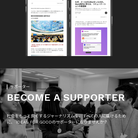
サポーター
BECOME A SUPPORTER
社会をもっと良くするジャーナリズムを、すべての人に届けるため
に、 IDEAS FOR GOODのサポーターになりませんか？