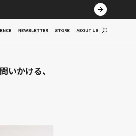
IENCE
NEWSLETTER
STORE
ABOUT US
が問いかける、