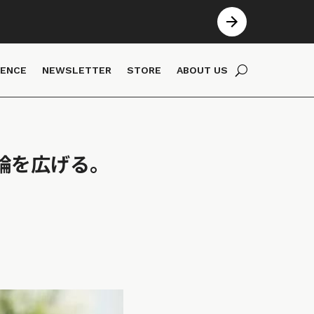
IENCE
NEWSLETTER
STORE
ABOUT US
輪を広げる。
」