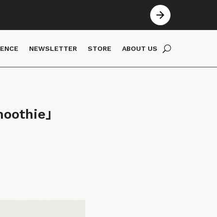
IENCE
NEWSLETTER
STORE
ABOUT US
othie」