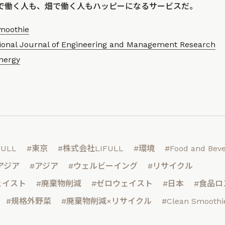
ィスで働く人も、畑で働く人もハッピーになるサービスだ。
moothie
tional Journal of Engineering and Management Research
nergy
FULL
#東京
#株式会社LIFULL
#環境
#Food and Beve
アジア
#アジア
#ウェルビーイング
#リサイクル
ェイスト
#廃棄物削減
#ゼロウェイスト
#日本
#食品ロ
#規格外野菜
#廃棄物削減×リサイクル
#Clean Smoothi