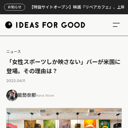
【特設サイトオープン】映画『リペアカフェ』、上映300回の先
お知らせ
ニュース
「女性スポーツしか映さない」バーが米国に
登場。その理由は？
2022.04.11
能勢奈那
Nana Nose