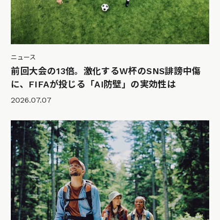
ニュース
前回大会の13倍。激化するW杯のSNS誹謗中傷
に、FIFAが投じる「AI防壁」の実効性は
2026.07.07