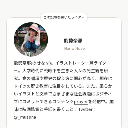
この記事を書いたライター
能勢奈那
Nana Nose
能勢奈那(のせなな)。イラストレーター兼ライタ
ー。大学時代に戦時下を生きた人々の死生観を研
究。命の循環や歴史の捉え方に関心が高く、現在は
ドイツの歴史教育に注目をしている。また、柔らか
いイラストと文章でさまざまな社会課題にポジティ
ブにコミットできるコンテンツ
prayer
を発信中。趣
味は映画鑑賞と手紙を書くこと。Twitter：
@_musena