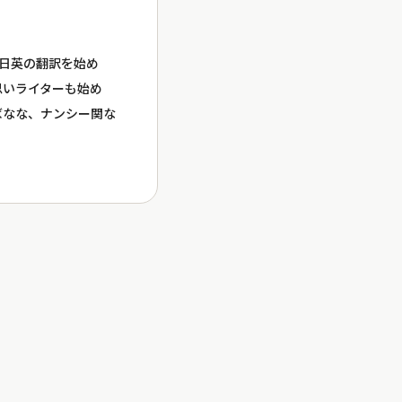
ら日英の翻訳を始め
思いライターも始め
ばなな、ナンシー関な