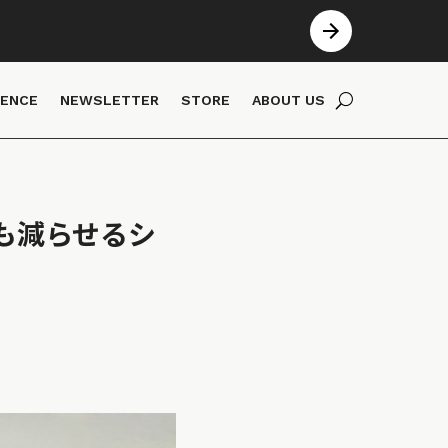
IENCE
NEWSLETTER
STORE
ABOUT US
も減らせるシ