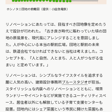
ホシノタニ団地の俯瞰図（提供：小田急電鉄）
リノベーションにあたっては、目指すべき団地像を定めたう
えで設計が行われた。「古き良き時代に賑わっていた頃の団
地の原風景を、現代風にアレンジすることを意図しまし
た。人が中心にいる本当の駅前広場。団地と駅前の未来
は、鉄道会社でなければできないと当社は考えました。コ
ンセプトを、『人と自然、人とまち、人と人がつながる住
まい』と定めています。」
リノベーションは、シンプルなライフスタイルを追求する
層に人気の高い、建築設計事務所
ブルースタジオ
が担当。
スタイリッシュな内装へのリノベーションとともに、喫茶
ランドリーやイベントなどが実施できるユーティリティスペ
ース、居住者以外にも解放している子育て支援センターも
設置。団地内にはシェア菜園という市民に開けた菜園もあ