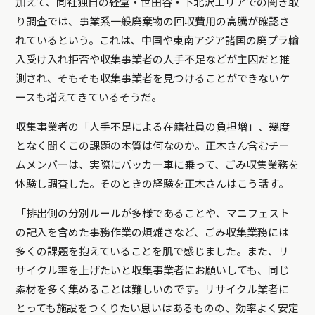
加えて、同社独自の経堂・世田谷・下北沢エリアでの聞き取
り調査では、事業系一般廃棄物の回収費用の高騰が確認さ
れているという。これは、中国や東南アジア諸国の廃プラ輸
入受け入れ拒否や収集事業者の人手不足などが主因だと推
測され、そもそも収集事業者を見つけることができないケ
ースも増えてきているそうだ。
収集事業者の「人手不足による在籍社員の負担増」、幾度
となく聞くこの課題の本質は何なのか。正木さん含むチー
ムメンバーは、実際にパッカー車に乗って、ごみ収集業務を
体験し調査した。そのときの経験を正木さんはこう話す。
「排出側の分別ルールが多様であることや、マニフェスト
の記入を含めた事務作業の煩雑さなど、ごみ収集業務には
多くの課題を抱えていることを肌で感じました。また、リ
サイクル率を上げたいと収集事業者にお願いしても、同じ
素材を多く集めることは難しいのです。リサイクル業者に
とっても施設をつくりたい思いはあるものの、効率よく安定