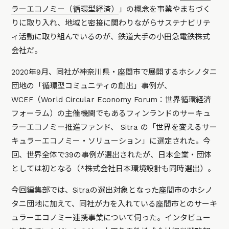
ラーエコノミー（循環型経済）
」の概念を事業やまちづく
りに取り入れ、地域と密接に関わりながらサステナビリテ
ィ活動に取り組んでいるのが、鉄道大手の小田急電鉄株式
会社だ。
2020年9月、同社が神奈川県・座間市で展開するホシノタニ
団地の「循環型コミュニティの創出」事例が、
WCEF（World Circular Economy Forum：世界循環経済
フォーラム）の主催機関でもあるフィンランドのサーキュ
ラーエコノミー推進ファンド、 Sitra の「世界を変えるサー
キュラーエコノミー・ソリューション」に選定された。今
回、世界全体で39の事例が選出されたが、日本企業・団体
としては初となる（*株式会社日本環境設計も同時選出）。
今回編集部では、Sitraの選出対象となった座間市のホシノ
タニ団地に加えて、同社が力を入れている座間市とのサーキ
ュラーエコノミー連携事業について伺った。インタビュー