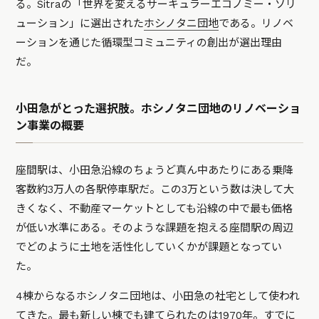
る。Sitraの「世界を変えるサーキュラーエコノミー・ソリ
ューション」に選出された
ホシノタニ団地
である。リノベ
ーションを通じた循環型コミュニティの創出が選出理由
だ。
小田急がとった選択肢。ホシノタニ団地のリノベーショ
ン事業の概要
座間駅は、小田急沿線のちょうど真ん中あたりにある乗降
客数約3万人の各駅停車駅だ。この3万という数は決して大
きくなく、不動産マーケットとしても沿線の中で最も価格
が低い水準にある。そのような課題を抱える座間駅の周辺
でどのように土地を活性化していくかが課題となってい
た。
4棟からなるホシノタニ団地は、小田急の社宅として使われ
てきた。最も新しい棟でも建てられたのは1970年。すでに