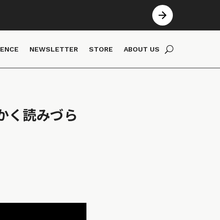
IENCE
NEWSLETTER
STORE
ABOUT US
かく読みづら