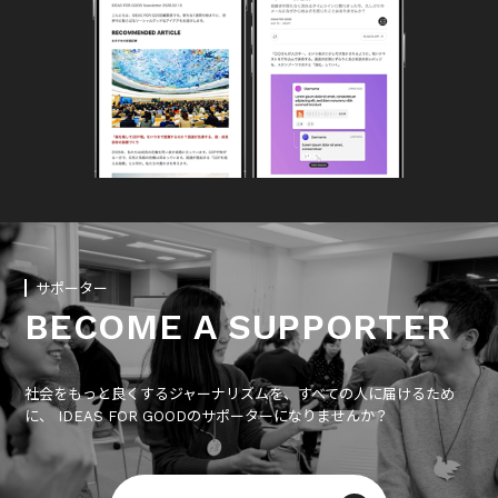
サポーター
BECOME A SUPPORTER
社会をもっと良くするジャーナリズムを、すべての人に届けるため
に、 IDEAS FOR GOODのサポーターになりませんか？