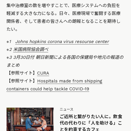
集中治療室の数を増やすことで、医療システムへの負担を
軽減する大きな力になる。日々、医療現場で奮闘する医療
関係者、そして患者の皆さんへの朗報となることを期待し
たい。
※1
Johns hopkins corona virus resourse center
※2
米国病院協会調べ
※3 3月30日付 朝日新聞による各国の保健局や地元の報道の
まとめ
【参照サイト】
CURA
【参照サイト】
Hospitals made from shipping
containers could help tackle COVID-19
ニュース
ご近所と繋がりたい人に。飲食
代の代わりに「人を助ける」こ
とを約束するカフェ